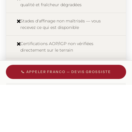
qualité et fraîcheur dégradées
Stades d'affinage non maîtrisés — vous
❌
recevez ce qui est disponible
Certifications AOP/IGP non vérifiées
❌
directement sur le terrain
Aucun conseil culinaire — juste une livraison
❌
📞 APPELER FRANCO — DEVIS GROSSISTE
de marchandise
Franco Gullì — importateur direct
🇮🇹
Sélection terrain
— Franco visite chaque
✅
artisan en Italie, pièce par pièce