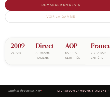
DEMANDER UN DEVIS
VOIR LA GAMME
2009
Direct
AOP
Franc
DEPUIS
ARTISANS
DOP · IGP
LIVRAISON
ITALIENS
CERTIFIÉS
ENTIÈRE
Jambon de Parme DOP
LIVRAISON JAMBONS ITALIENS 