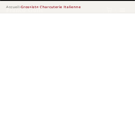
Accueil
›
Grossiste Charcuterie Italienne
Franco Gullì