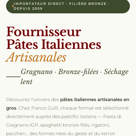
IMPORTATEUR DIRECT · FILIÈRE BRONZE ·
DEPUIS 2009
Fournisseur
Pâtes Italiennes
Artisanales
Gragnano · Bronze-filées · Séchage
lent
Découvrez l'univers des
pâtes italiennes artisanales en
gros
. Chez Franco Gullì, chaque format est sélectionné
directement auprès des
pastifici
italiens — Pasta di
Gragnano IGP, spaghetti bronze-filés, rigatoni,
paccheri… des formes nées du geste et du terroir