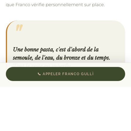
que Franco vérifie personnellement sur place.
"
Une bonne pasta, c'est d'abord de la
semoule, de l'eau, du bronze et du temps.
Tout le reste est superflu.
📞 APPELER FRANCO GULLÌ
— FRANCO GULLÌ, IMPORTATEUR & FONDATEUR
IGP
FILIÈRE BRONZE
SÉCHAGE LENT
ARTISANAL
SÉLECTION DIRECTE
COLLÈGE CULINAIRE