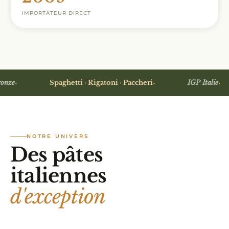
IMPORTATEUR DIRECT
·
·
·
e
Spaghetti · Rigatoni · Paccheri
IGP Italie
NOTRE UNIVERS
Des pâtes
italiennes
d'exception