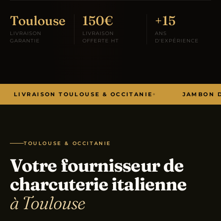
Toulouse
150€
+15
LIVRAISON
LIVRAISON
ANS
GARANTIE
OFFERTE HT
D'EXPÉRIENCE
LIVRAISON TOULOUSE & OCCITANIE
JAMBON 
TOULOUSE & OCCITANIE
Votre fournisseur de
charcuterie italienne
à Toulouse