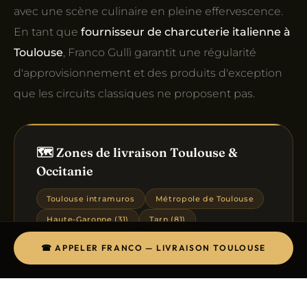
avec une scène culinaire en pleine effervescence.
En tant que
fournisseur de charcuterie italienne à
Toulouse
, Franco Gullì garantit une régularité
d'approvisionnement et des produits d'exception
que les circuits classiques ne proposent pas.
🗺️ Zones de livraison Toulouse &
Occitanie
Toulouse intramuros
Métropole de Toulouse
Haute-Garonne (31)
Tarn (81)
Tarn-et-Garonne (82)
Ariège (09)
☎ APPELER FRANCO — LIVRAISON TOULOUSE
LIVRAISON TOULOUSE
DOP · AOP · IGP