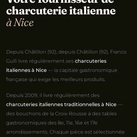
charcuterie italienne
à Nice
Depuis Châtillon (92), depuis Châtillon (92), Franco
Gullì livre régulièrement ses
charcuteries
italiennes à Nice
— la capitale gastronomique
française qui exige les meilleurs produits.
Depuis 2009, il livre régulièrement des
charcuteries italiennes traditionnelles à Nice
—
des bouchons de la Croix-Rousse à des tables
gastronomiques des 8e, 11e, 16e et 17e
arrondissements. Chaque pièce est sélectionnée