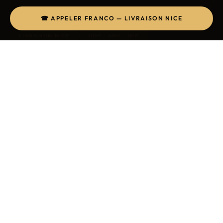
☎ APPELER FRANCO — LIVRAISON NICE
LIVRAISON NICE
DOP · AOP · IGP
PRO UNIQUEMENT
IMPORT DIRECT
SÉLECTION NICE
Nos
charcuteries
livrées à Nice
Chaque produit est sélectionné par Franco
directement chez l'artisan. Livraison à Nice et
sur la Côte d'Azur.