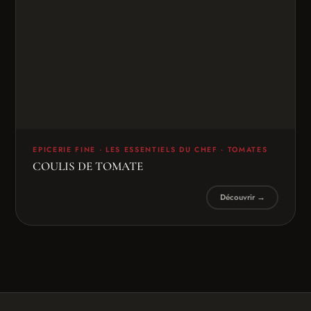
couleur qui oscille entre le blanc et le
jaune. Il semble ferme et présente, à
l’image de sa montagne, une pâte
granuleuse.
Au nez :
un parfum frais, tout en
harmonie, où se mêlent le beurre, les
EPICERIE FINE · LES ESSENTIELS DU CHEF · TOMATES
fruits frais, les agrumes, mais aussi des
COULIS DE TOMATE
effluves fugaces d’épices et de fruits
Découvrir →
secs.
En bouche :
c’est une mâche friable et
granuleuse qui s’offre à nous.
Au goût :
puissant et doux.